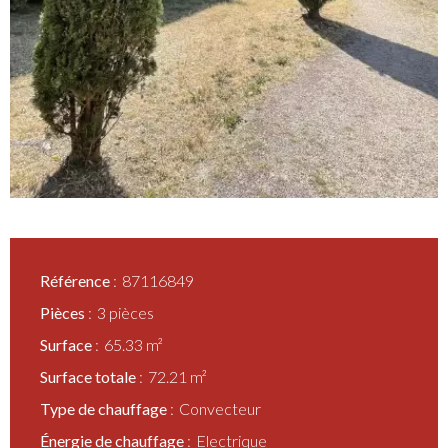
Référence
87116849
Pièces
3 pièces
Surface
65.33 m²
Surface totale
72.21 m²
Type de chauffage
Convecteur
Énergie de chauffage
Electrique