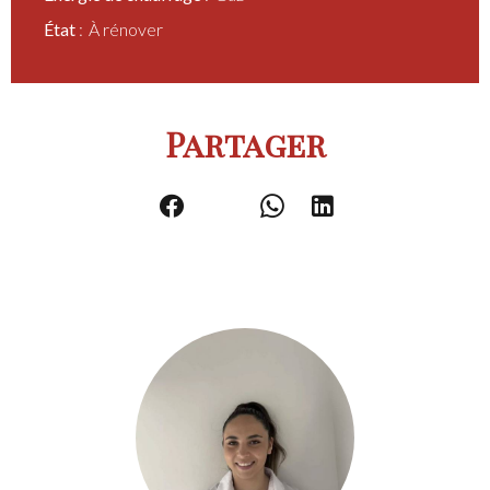
État
À rénover
Partager