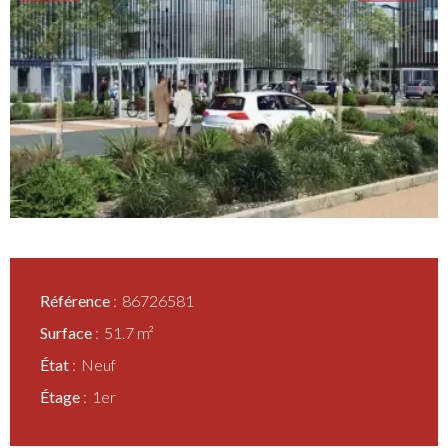
Référence
86726581
Surface
51.7 m²
État
Neuf
Étage
1er