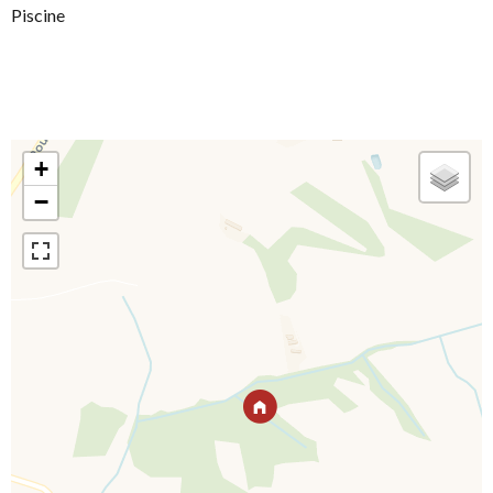
Piscine
+
−