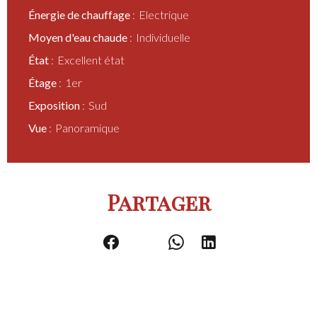
Énergie de chauffage
Electrique
Moyen d'eau chaude
Individuelle
État
Excellent état
Étage
1er
Exposition
Sud
Vue
Panoramique
Partager