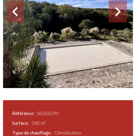
Référence
86356590
Surface
240 m²
Type de chauffage
Climatisation